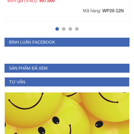
Đơn giá (VND):
957,000
+ VAT
Mã hàng:
WP20-12N
BÌNH LUẬN FACEBOOK
SẢN PHẨM ĐÃ XEM
TƯ VẤN