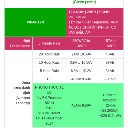
(Green power)
12V-40Ah | 20HR | 6 Cells
VRLA AGM
WP40-12N
Tấm cách điện (separator): AGM
ẮC QUY CHÌ A XÍT KÍN KHÍ CÓ
VAN ĐIỀU ÁP
High
280WPC to
157A to
5 Minute Rate
Performance
1.6VPC
1.6VPC
20 Hour Rate
2A to 10.50V
40Ah
10 Hour Rate
3.8A to 10.50V
38Ah
5 Hour Rate
6.8A to 10.2V
34Ah
1 C
40A to 9.60V
22.67Ah
Dung
PHÓNG THỰC TẾ
lượng danh
1C
định
Duration
(by BK Precision
(Nominal
00:42:24
8614)
capacity)
40A to 9.60V
~2544s
S/N:
~28.2655Ah
NSX241024YL
~328.0114Wh
On 14 November
2024