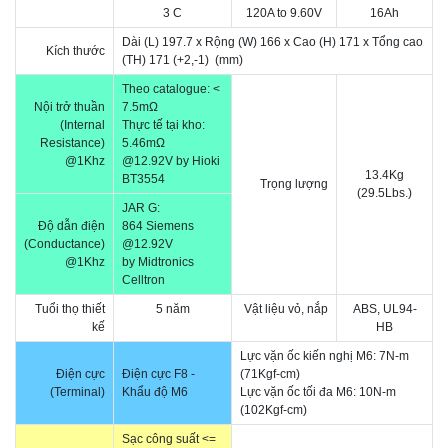
3 C
120A to 9.60V
16Ah
Dài (L) 197.7 x Rộng (W) 166 x Cao (H) 171 x Tổng cao
Kích thước
(TH) 171
(+2,-1)
(mm)
Theo catalogue:
<
Nội trở thuần
7.5m
Ω
(Internal
Thực tế tại kho:
Resistance)
5.46mΩ
@1Khz
@12.92V
by Hioki
13.4Kg
BT3554
Trọng lượng
(29.5Lbs.)
JAR G:
Độ dẫn điện
864
Siemens
(Conductance)
@12.92V
@1Khz
by Midtronics
Celltron
Tuổi thọ thiết
5 năm
Vật liệu vỏ, nắp
ABS, UL94-
kế
HB
Lực vặn ốc kiến nghị M6: 7N-m
Điện cực
Điện cực F8 -
(71Kgf-cm)
(Terminal)
Khẩu độ M6
Lực vặn ốc tối đa M6: 10N-m
(102Kgf-cm)
Sạc công suất <=