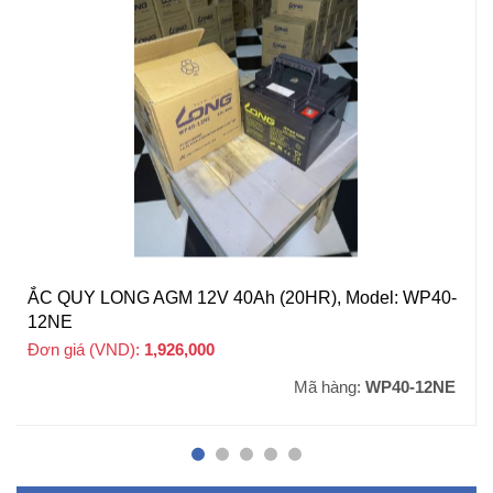
ẮC QUY LONG AGM 12V 40Ah (20HR), Model: WP40-
12NE
Đơn giá (VND):
1,926,000
+ VAT
Mã hàng:
WP40-12NE