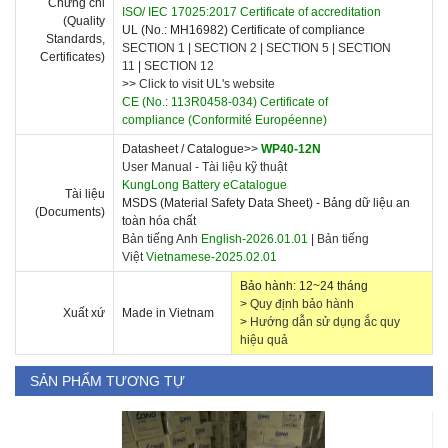
Chứng chỉ
ISO/ IEC 17025:2017 Certificate of accreditation
(Quality
UL (No.: MH16982) Certificate of compliance
Standards,
SECTION 1
|
SECTION 2
|
SECTION 5
|
SECTION
Certificates)
11
|
SECTION 12
>>
Click to visit UL's website
CE (No.: 113R0458-034) Certificate of
compliance
(Conformité Européenne)
Datasheet / Catalogue>>
WP40-12N
User Manual -
Tài liệu kỹ thuật
KungLong Battery eCatalogue
Tài liệu
MSDS (Material Safety Data Sheet) - Bảng dữ liệu an
(Documents)
toàn hóa chất
Bản tiếng Anh
English-2026.01.01
|
Bản tiếng
Việt
Vietnamese-2025.02.01
Bảo hành: 12~24 tháng
>
Quy định bảo hành
Xuất xứ
Made in Vietnam
>
Hướng dẫn sử dụng ắc quy
hiệu quả
SẢN PHẨM TƯƠNG TỰ