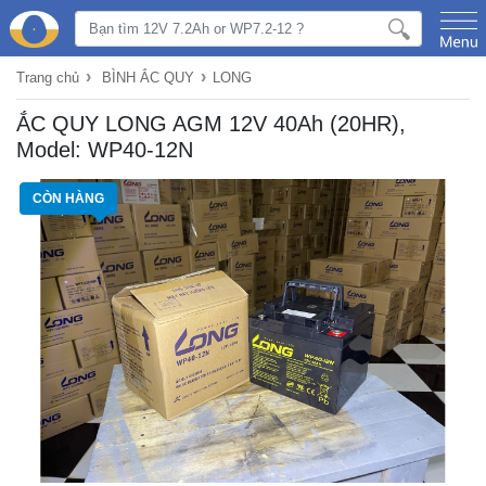
›
›
Trang chủ
BÌNH ẮC QUY
LONG
ẮC QUY LONG AGM 12V 40Ah (20HR),
Model: WP40-12N
CÒN HÀNG