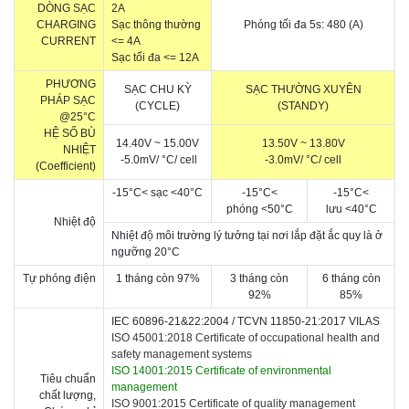
DÒNG SẠC
2A
CHARGING
Sạc thông thường
Phóng tối đa 5s: 480 (A)
CURRENT
<= 4A
Sạc tối đa <= 12A
PHƯƠNG
SẠC CHU KỲ
SẠC THƯỜNG XUYÊN
PHÁP SẠC
(CYCLE)
(STANDY)
@25°C
HỆ SỐ BÙ
14.40V ~ 15.00V
13.50V ~ 13.80V
NHIỆT
-5.0mV/
°C
/ cell
-3.0mV/
°C
/ cell
(Coefficient)
-15
°C
< sạc <
40
°C
-15
°C
<
-15
°C
<
p
hóng
<5
0
°C
l
ưu
<
40
°C
Nhiệt độ
Nhiệt độ môi trường lý tưởng tại nơi lắp đặt ắc quy là ở
ngưỡng 2
0
°C
Tự phóng điện
1 tháng còn 97%
3 tháng còn
6 tháng còn
92%
85%
IEC 60896-21&22:2004 /
TCVN 11850-21:2017 VILAS
ISO 45001:2018 Certificate of occupational health and
safety management systems
ISO 14001:2015 Certificate of environmental
Tiêu chuẩn
management
chất lượng,
ISO 9001:2015 Certificate of quality management