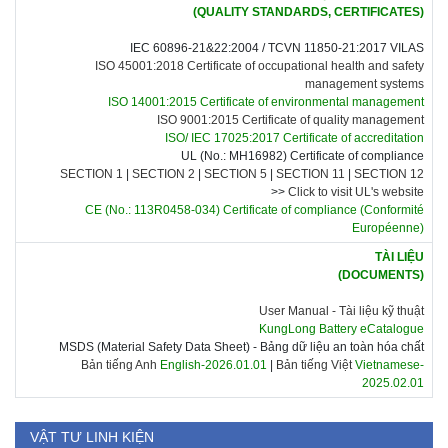
(QUALITY STANDARDS, CERTIFICATES)
IEC 60896-21&22:2004 /
TCVN 11850-21:2017 VILAS
ISO 45001:2018 Certificate of occupational health and safety
management systems
ISO 14001:2015 Certificate of environmental management
ISO 9001:2015 Certificate of quality management
ISO/ IEC 17025:2017 Certificate of accreditation
UL (No.: MH16982) Certificate of compliance
SECTION 1
|
SECTION 2
|
SECTION 5
|
SECTION 11
|
SECTION 12
>>
Click to visit UL's website
CE (No.: 113R0458-034) Certificate of compliance
(Conformité
Européenne)
TÀI LIỆU
(DOCUMENTS)
User Manual -
Tài liệu kỹ thuật
KungLong Battery eCatalogue
MSDS (Material Safety Data Sheet) - Bảng dữ liệu an toàn hóa chất
Bản tiếng Anh
English-2026.01.01
|
Bản tiếng Việt
Vietnamese-
2025.02.01
VẬT TƯ LINH KIỆN