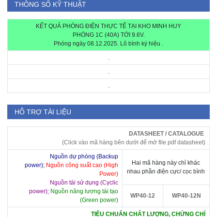
THÔNG SỐ KỸ THUẬT
KẾT QUẢ PHÓNG ĐIỆN THỰC TẾ TẠI KHO MINH HUY
PHÓNG 1C (40A) TỚI 9.6V.
Phóng ngày 08.12.2025. Lô bình ký hiệu .
.
.
.
HỖ TRỢ TÀI LIỆU
DATASHEET / CATALOGUE
(Click vào mã hàng bên dưới để mở file pdf datasheet)
Nguồn dự phòng (Backup
Hai mã hàng này chỉ khác
power);
Nguồn công suất cao (High
nhau phần điện cực/ cọc bình
Power)
Nguồn tái sử dụng (Cyclic
power);
Nguồn năng lượng tái tạo
WP40-12
WP40-12N
(Green power)
TIÊU CHUẨN CHẤT LƯỢNG, CHỨNG CHỈ