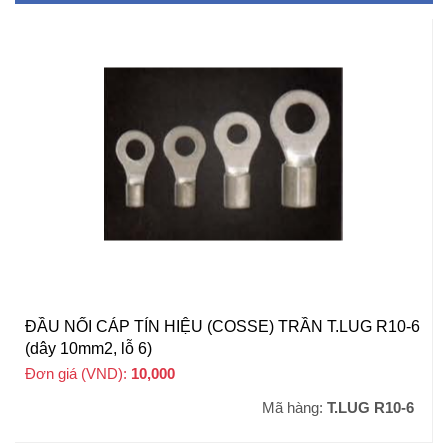
ĐẦU NỐI CÁP TÍN HIỆU (COSSE) TRẦN T.LUG R10-6
(dây 10mm2, lỗ 6)
Đơn giá (VND):
10,000
+ VAT
Mã hàng:
T.LUG R10-6