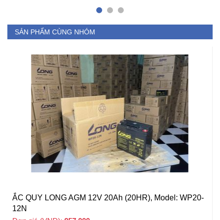
SẢN PHẨM CÙNG NHÓM
ẮC QUY LONG AGM 12V 20Ah (20HR), Model: WP20-
12N