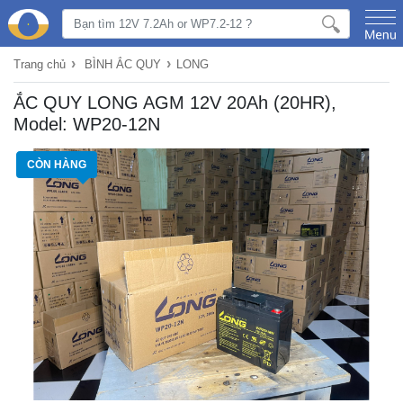
›
›
Trang chủ
BÌNH ẮC QUY
LONG
ẮC QUY LONG AGM 12V 20Ah (20HR),
Model: WP20-12N
CÒN HÀNG