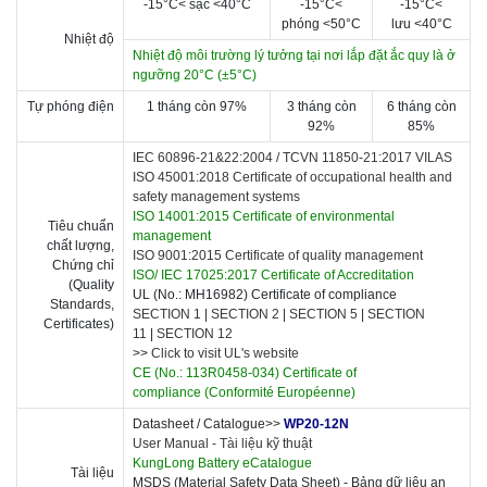
-15
°C
< sạc <
40
°C
-15
°C
<
-15
°C
<
p
hóng
<5
0
°C
l
ưu
<
40
°C
Nhiệt độ
Nhiệt độ môi trường lý tưởng tại nơi lắp đặt ắc quy là ở
ngưỡng 2
0
°C (
±
5
°C)
Tự phóng điện
1 tháng còn 97%
3 tháng còn
6 tháng còn
92%
85%
IEC 60896-21&22:2004 /
TCVN 11850-21:2017 VILAS
ISO 45001:2018 Certificate of occupational health and
safety management systems
ISO 14001:2015 Certificate of environmental
Tiêu chuẩn
management
chất lượng,
ISO 9001:2015 Certificate of quality management
Chứng chỉ
ISO/ IEC 17025:2017 Certificate of A
ccreditation
(Quality
UL (No.: MH16982) Certificate of compliance
Standards,
SECTION 1
|
SECTION 2
|
SECTION 5
|
SECTION
Certificates)
11
|
SECTION 12
>>
Click to visit UL's website
CE (No.: 113R0458-034) Certificate of
compliance
(Conformité Européenne)
Datasheet / Catalogue>>
WP20-12N
User Manual -
Tài liệu kỹ thuật
KungLong Battery eCatalogue
Tài liệu
MSDS (Material Safety Data Sheet) - Bảng dữ liệu an