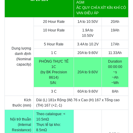
AGM
ẮC QUY CHÌ A XÍT KÍN KHÍ CÓ
VAN ĐIỀU ÁP
20 Hour Rate
1A to 10.50V
20Ah
10 Hour Rate
1.9A to
19Ah
10.50V
5 Hour Rate
3.4A to 10.2V
17Ah
Dung lượng
1 C
20A to 9.60V
11.33Ah
danh định
(Nominal
PHÓNG THỰC TẾ
Duration
capacity)
1C
00:00:00
(by BK Precision
20A to 9.60V
~s
8614)
~Ah
S/N:
~Wh
3 C
60A to 9.60V
8Ah
Kích
Dài (L) 181x Rộng (W) 76 x Cao (H) 167 x Tổng cao
thước (mm)
(TH) 167
(+2,-1)
Theo catalogue:
<
Nội trở thuần
10.5m
Ω
(Internal
Thực tế tại kho:
Resistance)
8.5mΩ