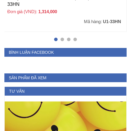
33HN
Đơn giá (VND):
1,314,000
+ VAT
Mã hàng:
U1-33HN
BÌNH LUẬN FACEBOOK
SẢN PHẨM ĐÃ XEM
TƯ VẤN