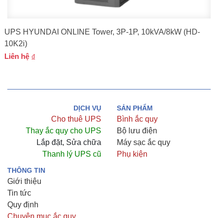
UPS HYUNDAI ONLINE Tower, 3P-1P, 10kVA/8kW (HD-
10K2i)
Liên hệ
DỊCH VỤ
SẢN PHẨM
Cho thuê UPS
Bình ắc quy
Thay ắc quy cho UPS
Bộ lưu điện
Lắp đặt, Sửa chữa
Máy sạc ắc quy
Thanh lý UPS cũ
Phụ kiện
THÔNG TIN
Giới thiệu
Tin tức
Quy định
Chuyên mục ắc quy