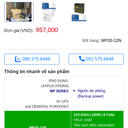
957,000
Đơn giá (VND):
Mã hàng:
WP20-12N
090 375 8448
091 575 8448
Thông tin nhanh về sản phẩm
ỨNG DỤNG
(APPLICATIONS)
Nguồn dự phòng
WP SERIES
(Backup power)
for UPS
and GENERAL PURPOSES
12V-20Ah | 20HR | 6 Cells
VRLA AGM
Tấm cách điện (separator):
WP20-12N