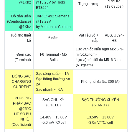
5.95 Kg
@1Khz
@13.23
V
by Hioki
Trọng lượng
(13.09Lbs.)
BT3554
Độ dẫn điện
JAR G: 492 Siemens
(Conductance)
@13.23
V
@1Khz
by Midtronics
Celltron
Tuổi thọ thiết
Vật liệu vỏ +
ABS, UL94-
5 năm
kế
nắp
HB
​Lực vặn ốc kiến nghị M5: 5 N-
Điện cực
F6 Terminal - M5
m (51kgf-cm)
(Terminal)
Bolts
Lực vặn ốc tối đa M5: 6 N-m
(61kgf-cm)
Sạc công suất <= 1A
DÒNG SẠC
Sạc thông thường <=
CHARGING
Phóng tối đa 5s: 300 (A)
2A
CURRENT
Sạc nhanh <=6A
PHƯƠNG
SẠC CHU KỲ
SẠC THƯỜNG XUYÊN
PHÁP SẠC
(CYCLE)
(STANDY)
@25°C
HỆ SỐ BÙ
14.40V ~ 15.00V
13.50V ~ 13.80V
NHIỆT
-5.0mV/
°C
/ cell
-3.0mV/
°C
/ cell
(Coefficient)