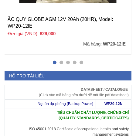
ẮC QUY GLOBE AGM 12V 20Ah (20HR), Model:
WP20-12IE
Đơn giá (VND):
829,000
+ VAT
Mã hàng:
WP20-12IE
HỖ TRỢ TÀI LIỆU
DATASHEET / CATALOGUE
(Click vào mã hàng bên dưới để mở file pdf datasheet)
Nguồn dự phòng (Backup Power)
WP20-12N
TIÊU CHUẨN CHẤT LƯỢNG, CHỨNG CHỈ
(QUALITY STANDARDS, CERTIFICATES)
ISO 45001:2018 Certificate of occupational health and safety
management systems