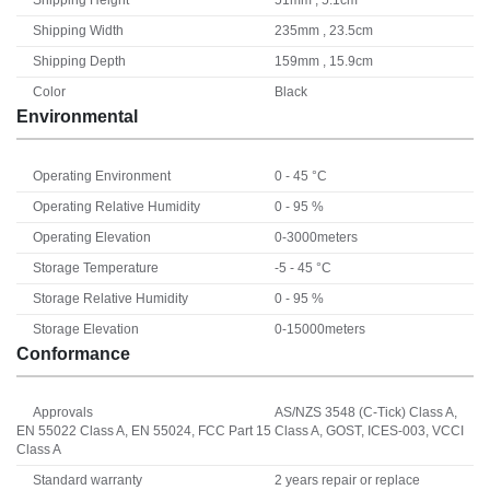
Shipping Height
51mm , 5.1cm
Shipping Width
235mm , 23.5cm
Shipping Depth
159mm , 15.9cm
Color
Black
Environmental
Operating Environment
0 - 45 °C
Operating Relative Humidity
0 - 95 %
Operating Elevation
0-3000meters
Storage Temperature
-5 - 45 °C
Storage Relative Humidity
0 - 95 %
Storage Elevation
0-15000meters
Conformance
Approvals
AS/NZS 3548 (C-Tick) Class A,
EN 55022 Class A, EN 55024, FCC Part 15 Class A, GOST, ICES-003, VCCI
Class A
Standard warranty
2 years repair or replace