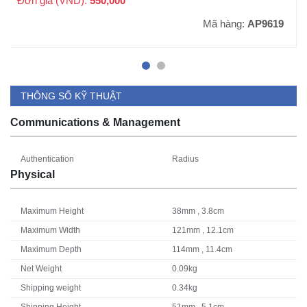
Đơn giá (VND):
550,000
Mã hàng:
AP9619
THÔNG SỐ KỸ THUẬT
Communications & Management
Authentication
Radius
Physical
Maximum Height
38mm , 3.8cm
Maximum Width
121mm , 12.1cm
Maximum Depth
114mm , 11.4cm
Net Weight
0.09kg
Shipping weight
0.34kg