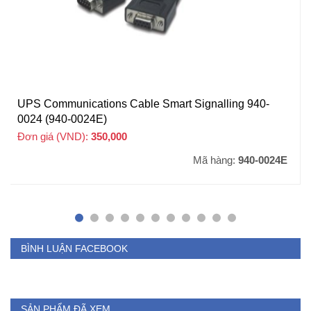
UPS Communications Cable Smart Signalling 940-
0024 (940-0024E)
Đơn giá (VND):
350,000
+ VAT
Mã hàng:
940-0024E
BÌNH LUẬN FACEBOOK
SẢN PHẨM ĐÃ XEM