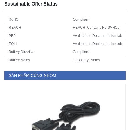
Sustainable Offer Status
RoHS
Compliant
REACH
REACH: Contains No SVHCs
PEP
Available in Documentation tab
EOLI
Available in Documentation tab
Battery Directive
Compliant
Battery Notes
ts_Battery_Notes
SẢN PHẨM CÙNG NHÓM