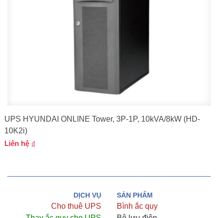
UPS HYUNDAI ONLINE Tower, 3P-1P, 10kVA/8kW (HD-
10K2i)
Liên hệ
DỊCH VỤ
SẢN PHẨM
Cho thuê UPS
Bình ắc quy
Thay ắc quy cho UPS
Bộ lưu điện