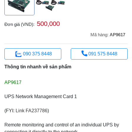
500,000
Đơn giá (VND):
Mã hàng:
AP9617
090 375 8448
091 575 8448
Thông tin nhanh về sản phẩm
AP9617
UPS Network Management Card 1
(FYI:
Link FA237786
)
Remote monitoring and control of an individual UPS by
connecting it directly to the network.