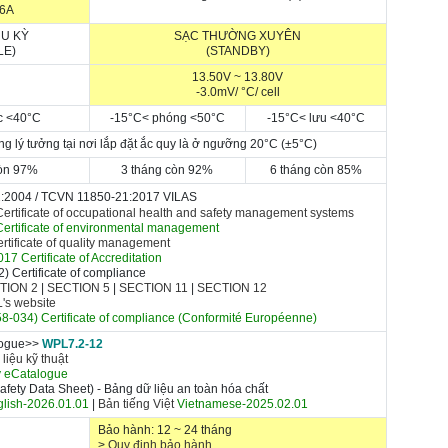
16A
U KỲ
SẠC THƯỜNG XUYÊN
LE)
(STANDBY)
13.50V ~ 13.80V
-3.0mV/
°C
/ cell
c <
40
°C
-15
°C
< p
hóng
<5
0
°C
-15
°C
< l
ưu
<
40
°C
ng lý tưởng tại nơi lắp đặt ắc quy là ở ngưỡng 20
°C (
±
5
°C)
còn 97%
3 tháng còn 92%
6 tháng còn 85%
:2004 /
TCVN 11850-21:2017 VILAS
rtificate of occupational health and safety management systems
ertificate of environmental management
tificate of quality management
17 Certificate of A
ccreditation
 Certificate of compliance
TION 2
|
SECTION 5
|
SECTION 11
|
SECTION 12
UL's website
-034) Certificate of compliance
(Conformité Européenne)
logue>>
WPL7.2-12
 liệu kỹ thuật
y eCatalogue
fety Data Sheet) - Bảng dữ liệu an toàn hóa chất
lish-2026.01.01
|
Bản tiếng Việt
Vietnamese-2025.02.01
Bảo hành: 12 ~ 24 tháng
>
Quy định bảo hành