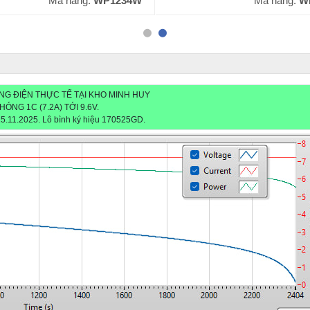
Mã hàng:
WP1234W
Mã hàng:
W
NG ĐIỆN THỰC TẾ TẠI KHO MINH HUY
HÓNG 1C (7.2A) TỚI 9.6V.
5.11.2025. Lô bình ký hiệu 170525GD.