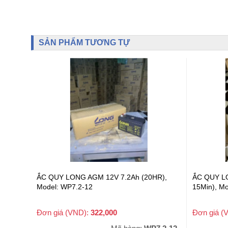
SẢN PHẨM TƯƠNG TỰ
60VPC,
ẮC QUY LONG AGM 12V 7.2Ah (20HR),
ẮC QUY L
Model: WP7.2-12
15Min), M
Đơn giá (VND):
322,000
Đơn giá (
+ VAT