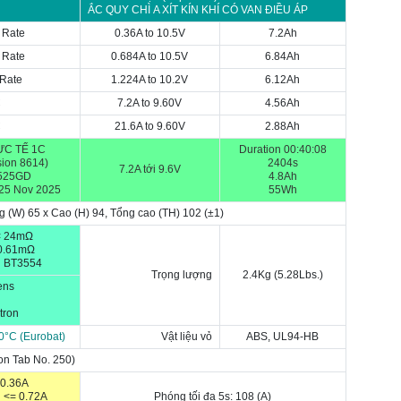
ẮC QUY CHÌ
A XÍT
KÍN KHÍ CÓ VAN ĐIỀU ÁP
 Rate
0.36A to 10.5V
7.2Ah
 Rate
0.684A to 10.5V
6.84Ah
 Rate
1.224A to 10.2V
6.12Ah
C
7.2A to 9.60V
4.56Ah
C
21.6A to 9.60V
2.88Ah
C TẾ 1C
Duration 00:40:08
sion 8614)
2404s
7.2A tới 9.6V
525GD
4.8Ah
 25 Nov 2025
55Wh
g (W) 65 x Cao (H) 94, Tổng cao (TH) 102
(±1)
< 24m
Ω
20.61mΩ
i BT3554
Trọng lượng
2.4Kg (5.28Lbs.)
ens
tron
0
°C (
Eurobat
)
Vật liệu vỏ
ABS, UL94-HB
on Tab No. 250)
 0.36A
 <= 0.72A
Phóng tối đa 5s: 108 (A)