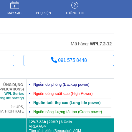
MÁY SẠC
PHỤ KIỆN
THÔNG TIN
Mã hàng:
WPL7.2-12
091 575 8448
Nguồn dự phòng (Backup power)
ỨNG DỤNG
PPLICATIONS)
Nguồn công suất cao (High Power)
WPL Series
ng life battery)
Nguồn tuổi thọ cao (Long life power)
for UPS,
M, HIGH RATE
Nguồn năng lượng tái tạo (Green power)
12V-7.2Ah | 20HR | 6 Cells
VRLA AGM
Tấm cách điện (Separator): AGM