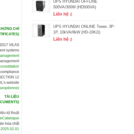
UPS HYUNDAI OFFLINE
500VA/300W (HD500VA)
Liên hệ
UPS HYUNDAI ONLINE Tower, 3P-
CHỨNG CHỈ
1P, 10kVA/8kW (HD-10K2i)
TIFICATES)
Liên hệ
2017 VILAS
ment systems
 management
y management
ccreditation
f compliance
SECTION 12
 UL's website
Européenne)
TÀI LIỆU
OCUMENTS)
liệu kỹ thuật
 eCatalogue
oàn hóa chất
-2025.02.01