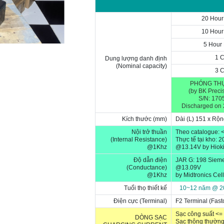
20 Hour
10 Hour
5 Hour
1 
Dung lượng danh định
(Nominal capacity)
3 
PHÓNG THỰ
(by BK Preci
S/N:
170
Discharged on
Kích thước (mm)
Dài (L) 151 x Rộn
Nội trở thuần
Theo catalogue:
(Internal Resistance)
Thực tế tại kho: 
@1Khz
@
13.14V
by Hiok
Độ dẫn điện
JAR G: 198 Siem
(Conductance)
@
13.09V
@1Khz
by Midtronics
Cell
Tuổi thọ thiết kế
10~12 năm @ 2
Điện cực (Terminal)
F2 Terminal (Fast
Sạc công suất <=
DÒNG SẠC
Sạc thông thường