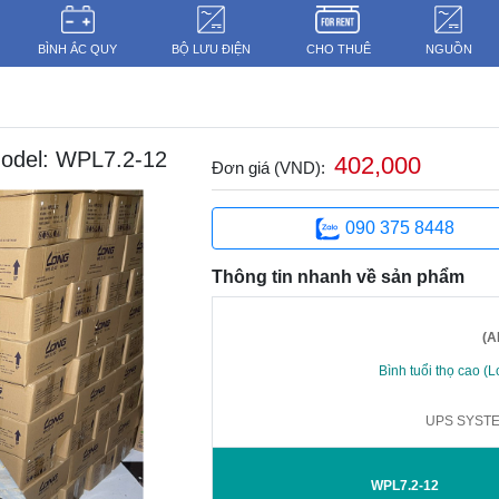
BÌNH ẮC QUY
BỘ LƯU ĐIỆN
CHO THUÊ
NGUỒN
del: WPL7.2-12
402,000
Đơn giá (VND):
090 375 8448
Thông tin nhanh về sản phẩm
(A
Bình tuổi thọ cao (Lo
UPS SYSTE
WPL7.2-12