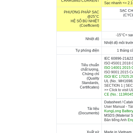
CHARGING CURRENT
Sạc nhanh <= 2.
SẠC CH
PHƯƠNG PHÁP SẠC
(CYC
@25°C
HỆ SỐ BÙ NHIỆT
(Coefficient)
-15
°C
< sạ
Nhiệt độ
Nhiệt độ môi trườ
Tự phóng điện
1 tháng 
IEC 60896-21&22
ISO 45001:2018 Ce
Tiêu chuẩn
ISO 14001:2015 C
chất lượng,
ISO 9001:2015 Cer
Chứng chỉ
ISO/ IEC 17025:20
(Quality
UL (No.: MH16982)
Standards,
SECTION 1
|
SEC
Certificates)
>>
Click to visit 
CE (No.: 113R0458
Datasheet / Cata
User Manual -
Tài
Tài liệu
KungLong Batter
(Documents)
MSDS (Material Sa
Bản tiếng Anh
Eng
Xuất xứ
Made in Vietnam