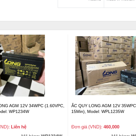
ONG AGM 12V 34WPC (1.60VPC,
ẮC QUY LONG AGM 12V 35WPC 
odel: WP1234W
15Min), Model: WPL1235W
VND):
Liên hệ
Đơn giá (VND):
460,000
+ VAT