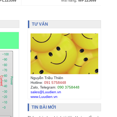
PL1235W
Mã hàng:
WP1236W
TƯ VẤN
Nguyễn Triều Thiên
Hotline:
091 5758448
Zalo, Telegram:
090 3758448
sales@Luudien.vn
www.Luudien.vn
TIN BÀI MỚI