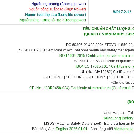
Nguồn dự phòng (Backup power)
Nguồn công suất cao (High Power)
WPL7.2-12
Nguồn tuổi thọ cao (Long life power)
Nguồn năng lượng tái tạo (Green power)
TIÊU CHUẨN CHẤT LƯỢNG, 
(QUALITY STANDARDS, CER
IEC 60896-21&22:2004 /
TCVN 11850-21:
ISO 45001:2018 Certificate of occupational health and safety manage
ISO 14001:2015 Certificate of environmental
ISO 9001:2015 Certificate of qualit
ISO/ IEC 17025:2017 Certificate of a
UL (No.: MH16982) Certificate o
SECTION 1
|
SECTION 2
|
SECTION 5
|
SECTION 11
|
>>
Click to visit
CE (No.: 113R0458-034) Certificate of compliance
(Conformité 
(D
User Manual -
Tài 
KungLong Battery
MSDS (Material Safety Data Sheet) - Bảng dữ liệu an t
Bản tiếng Anh
English-2026.01.01
|
Bản tiếng Việt
Vietnamese