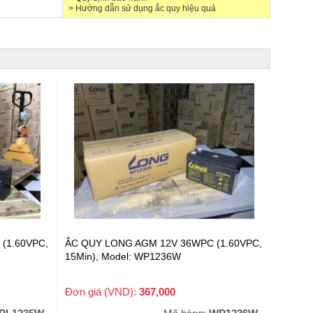
>
Hướng dẫn sử dụng ắc quy hiệu quả
(1.60VPC,
ẮC QUY LONG AGM 12V 36WPC (1.60VPC,
15Min), Model: WP1236W
Đơn giá (VND):
367,000
+ VAT