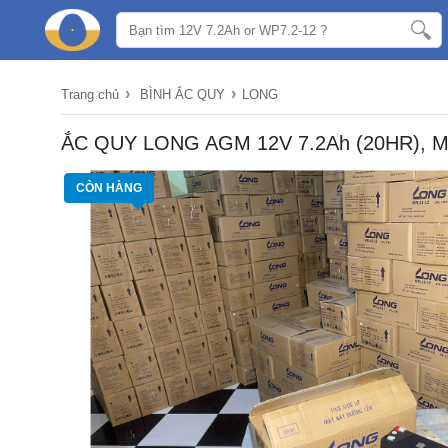
›
›
Trang chủ
BÌNH ẮC QUY
LONG
ẮC QUY LONG AGM 12V 7.2Ah (20HR), Mo
CÒN HÀNG