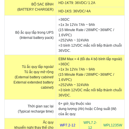
HD-1KT9: 36VDC/ 1.2A
BỘ SẠC BÌNH
(BATTERY CHARGER)
HD-1KS: 36VDC/ 4A
=36DC
=1x 3x 12Vx 7Ah ~ 9Ah
(15 Minute Rate / 28WPC~36WPC /
Bộ ắc quy lắp trong UPS
1.6VPC)
(Internal battery pack)
=252VAh ~ 324VAh
=3 bình 12VDC mắc nối tiếp thành chuỗi
36VDC.
EBM Max = 4 (tối đa 4 bộ bình lắp ngoài)
=36DC
Tủ ắc quy lắp ngoài/
=1x 3x 12Vx 7Ah ~ 9Ah
Tủ ắc quy mở rộng
(15 Minute Rate / 28WPC~36WPC /
(External battery cabinet/
1.6VPC)
External extended battery
=252VAh ~ 324VAh
cabinet)
=3 bình 12VDC mắc nối tiếp thành chuỗi
36VDC.
6+ giờ, tùy thuộc vào
Thời gian sạc lại
dung lượng (Ah) hoặc Công suất (W)
(Typical recharge time)
của ắc quy.
Ắc quy
WPL7.2-
WP7.2-12
WPL1235W
khuyến nghị thay thế cho
12