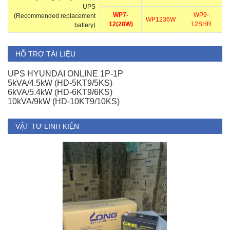
UPS
WP7-
WP9-
(Recommended replacement
WP1236W
12(28W)
12SHR
battery)
HỖ TRỢ TÀI LIỆU
UPS HYUNDAI ONLINE 1P-1P
5kVA/4.5kW (HD-5KT9/5KS)
6kVA/5.4kW (HD-6KT9/6KS)
10kVA/9kW (HD-10KT9/10KS)
VẬT TƯ LINH KIỆN