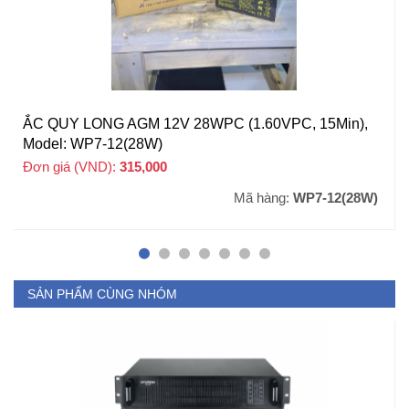
ẮC QUY LONG AGM 12V 28WPC (1.60VPC, 15Min),
Model: WP7-12(28W)
Đơn giá (VND):
315,000
+ VAT
Mã hàng:
WP7-12(28W)
SẢN PHẨM CÙNG NHÓM