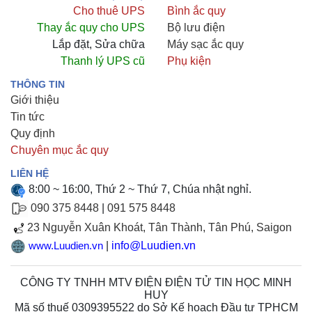
Cho thuê UPS
Bình ắc quy
Thay ắc quy cho UPS
Bộ lưu điện
Lắp đặt, Sửa chữa
Máy sạc ắc quy
Thanh lý UPS cũ
Phụ kiện
THÔNG TIN
Giới thiệu
Tin tức
Quy định
Chuyên mục ắc quy
LIÊN HỆ
8:00 ~ 16:00, Thứ 2 ~ Thứ 7, Chúa nhật nghỉ.
090 375 8448
|
091 575 8448
23 Nguyễn Xuân Khoát, Tân Thành, Tân Phú, Saigon
|
info@Luudien.vn
www.Luudien.vn
CÔNG TY TNHH MTV ĐIỆN ĐIỆN TỬ TIN HỌC MINH
HUY
Mã số thuế 0309395522 do Sở Kế hoạch Đầu tư TPHCM