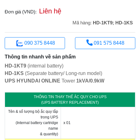
Liên hệ
Đơn giá (VND):
Mã hàng:
HD-1KT9; HD-1KS
090 375 8448
091 575 8448
Thông tin nhanh về sản phẩm
HD-1KT9
(internal battery)
HD-1KS
(Separate battery/ Long‑run model)
UPS HYUNDAI ONLINE
Tower
1kVA/0.9kW
THÔNG TIN THAY THẾ ẮC QUY CHO UPS
(UPS BATTERY REPLACEMENT)
Tên & số lượng bộ ắc quy lắp
trong UPS
(Internal battery cartridge
x 01
name
& quantity)