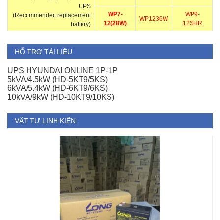
UPS
WP7-
WP9-
(Recommended replacement
WP1236W
12(28W)
12SHR
battery)
HỖ TRỢ TÀI LIỆU
UPS HYUNDAI ONLINE 1P-1P
5kVA/4.5kW (HD-5KT9/5KS)
6kVA/5.4kW (HD-6KT9/6KS)
10kVA/9kW (HD-10KT9/10KS)
VẬT TƯ LINH KIỆN