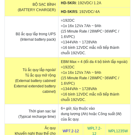
HD-5KRi
: 192VDC/ 1.2A
BỘ SẠC BÌNH
(BATTERY CHARGER)
HD-5KRS
: 192VDC/ 4A
=192DC
=1x 16x 12Vx 7Ah ~ 9Ah
(15 Minute Rate / 28WPC~36WPC /
Bộ ắc quy lắp trong UPS
1.6VPC)
(Internal battery pack)
=1344VAh ~ 1728VAh
=16 bình 12VDC mắc nối tiếp thành
chuỗi 192VDC.
EBM Max = 4 (tối đa 4 bộ bình lắp ngoài)
=192DC
Tủ ắc quy lắp ngoài/
=1x 16x 12Vx 7Ah ~ 9Ah
Tủ ắc quy mở rộng
(15 Minute Rate / 28WPC~36WPC /
(External battery cabinet/
1.6VPC)
External extended battery
=1344VAh ~ 1728VAh
cabinet)
=16 bình 12VDC mắc nối tiếp thành
chuỗi 192VDC.
6+ giờ, tùy thuộc vào
Thời gian sạc lại
dung lượng (Ah) hoặc Công suất (W)
(Typical recharge time)
của ắc quy.
Ắc quy
WPL7.2-
WP7.2-12
WPL1235W
khuyến nghị thay thế cho
12