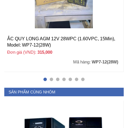
ẮC QUY LONG AGM 12V 28WPC (1.60VPC, 15Min),
Model: WP7-12(28W)
Đơn giá (VND):
315,000
+ VAT
Mã hàng:
WP7-12(28W)
SẢN PHẨM CÙNG NHÓM