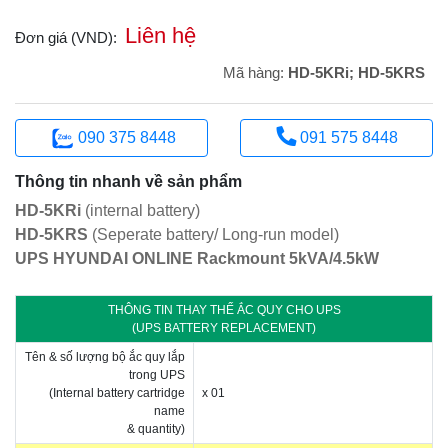
Liên hệ
Đơn giá (VND):
Mã hàng:
HD-5KRi; HD-5KRS
090 375 8448
091 575 8448
Thông tin nhanh về sản phẩm
HD-5KRi
(internal battery)
HD-5KRS
(Seperate battery/ Long-run model)
UPS HYUNDAI ONLINE Rackmount 5kVA/4.5kW
THÔNG TIN THAY THẾ ẮC QUY CHO UPS
(UPS BATTERY REPLACEMENT)
Tên & số lượng bộ ắc quy lắp
trong UPS
(Internal battery cartridge
x 01
name
& quantity)