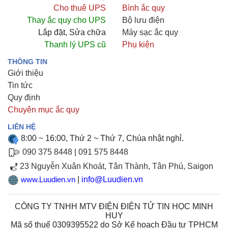
Cho thuê UPS
Bình ắc quy
Thay ắc quy cho UPS
Bộ lưu điện
Lắp đặt, Sửa chữa
Máy sạc ắc quy
Thanh lý UPS cũ
Phụ kiện
THÔNG TIN
Giới thiệu
Tin tức
Quy định
Chuyên mục ắc quy
LIÊN HỆ
8:00 ~ 16:00, Thứ 2 ~ Thứ 7, Chúa nhật nghỉ.
090 375 8448
|
091 575 8448
23 Nguyễn Xuân Khoát, Tân Thành, Tân Phú, Saigon
|
info@Luudien.vn
www.Luudien.vn
CÔNG TY TNHH MTV ĐIỆN ĐIỆN TỬ TIN HỌC MINH
HUY
Mã số thuế 0309395522 do Sở Kế hoạch Đầu tư TPHCM