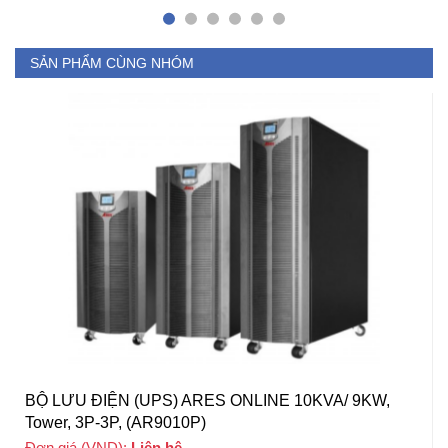
SẢN PHẨM CÙNG NHÓM
BỘ LƯU ĐIỆN (UPS) ARES ONLINE 10KVA/ 9KW,
Tower, 3P-3P, (AR9010P)
Đơn giá (VND):
Liên hệ