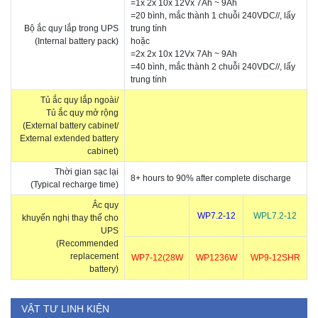
=1x 2x 10x 12Vx 7Ah ~ 9Ah
=20 bình, mắc thành 1 chuỗi 240VDC//, lấy
Bộ ắc quy lắp trong UPS
trung tính
(Internal battery pack)
hoặc
=2x 2x 10x 12Vx 7Ah ~ 9Ah
=40 bình, mắc thành 2 chuỗi 240VDC//, lấy
trung tính
Tủ ắc quy lắp ngoài/
Tủ ắc quy mở rộng
(External battery cabinet/
External extended battery
cabinet)
Thời gian sạc lại
​8+ hours to 90% after complete discharge
(Typical recharge time)
Ắc quy
WP7.2-12
WPL7.2-12
khuyến nghị thay thế cho
UPS
(Recommended
replacement
WP7-12(28W
WP1236W
WP9-12SHR
battery)
VẬT TƯ LINH KIỆN