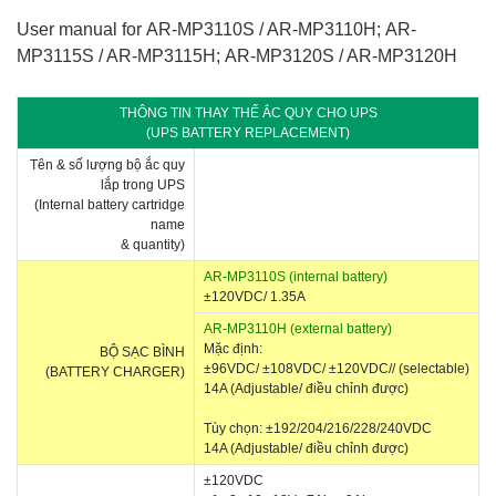
User manual for AR-MP3110S / AR-MP3110H; AR-
MP3115S / AR-MP3115H; AR-MP3120S / AR-MP3120H
THÔNG TIN THAY THẾ ẮC QUY CHO UPS
(UPS BATTERY REPLACEMENT)
Tên & số lượng bộ ắc quy
lắp trong UPS
(Internal battery cartridge
name
& quantity)
​AR-MP3110S (internal battery)
±120VDC/ 1.35A
​AR-MP3110H (external battery)
Mặc định:
BỘ SẠC BÌNH
±96VDC/ ±108VDC/
±120VDC// (selectable)
(BATTERY CHARGER)
14A (Adjustable/ điều chỉnh được)
Tùy chọn: ±192/204/216/228/240VDC
14A (Adjustable/ điều chỉnh được)
±120VDC