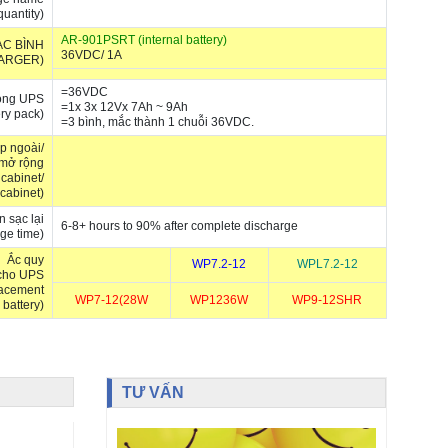
quantity)
AR-901PSRT (internal battery)
ẠC BÌNH
36VDC/ 1A
ARGER)
=36VDC
rong UPS
=1x 3x 12Vx 7Ah ~ 9Ah
ery pack)
=3 bình, mắc thành 1 chuỗi 36VDC.
p ngoài/
 mở rộng
 cabinet/
 cabinet)
n sạc lại
​6-8+ hours to 90% after complete discharge
rge time)
Ắc quy
WP7.2-12
WPL7.2-12
 cho UPS
acement
WP7-12(28W
WP1236W
WP9-12SHR
battery)
TƯ VẤN