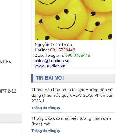
Nguyễn Triều Thiên
Hotline:
091 5758448
Zalo, Telegram:
090 3758448
sales@Luudien.vn
0HR),
ẮC QUY LONG AGM 12V 7.2Ah (20HR),
ẮC QUY 
www.Luudien.vn
Model: WPL7.2-12
(1.60VPC
TIN BÀI MỚI
Đơn giá (VND):
402,000
Đơn giá
+ VAT
Thông báo ban hành tài liệu Hướng dẫn sử
P7.2-12
Mã hàng:
WPL7.2-12
dụng (Nhóm ắc quy VRLA/ SLA), Phiên bản
2026.1
Thông tin công ty
Thông báo cập nhật biểu tượng nhận diện
(icon) mới
Thông tin công ty