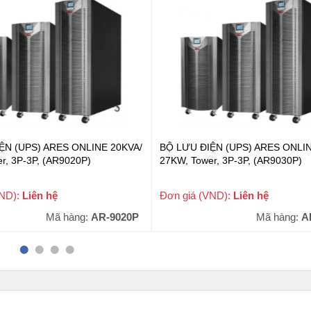
ỆN (UPS) ARES ONLINE 20KVA/
BỘ LƯU ĐIỆN (UPS) ARES ONLIN
r, 3P-3P, (AR9020P)
27KW, Tower, 3P-3P, (AR9030P)
VND):
Liên hệ
Đơn giá (VND):
Liên hệ
Mã hàng:
AR-9020P
Mã hàng:
A