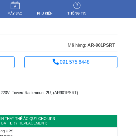
MÁY SẠC
PHỤ KIỆN
THÔNG TIN
Mã hàng:
AR-901PSRT
091 575 8448
220V, Tower/ Rackmount 2U, (AR901PSRT)
IN THAY THẾ ẮC QUY CHO UPS
S BATTERY REPLACEMENT)
rong UPS
idge name