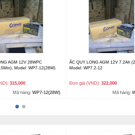
ONG AGM 12V 28WPC
ẮC QUY LONG AGM 12V 7.2Ah (2
15Min), Model: WP7-12(28W)
Model: WP7.2-12
VND):
315,000
Đơn giá (VND):
322,000
+ VAT
+ VAT
Mã hàng:
WP7-12(28W)
Mã hàng:
W