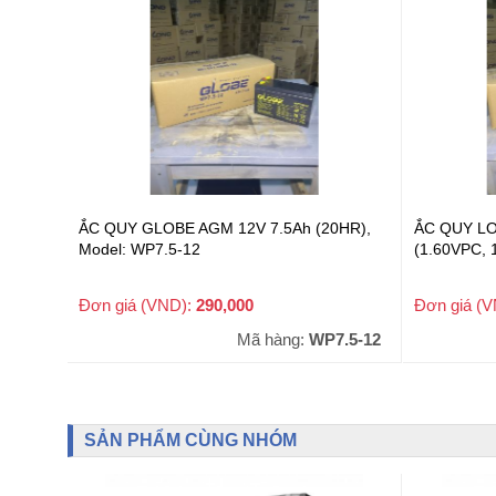
ẮC QUY GLOBE AGM 12V 7.5Ah (20HR),
ẮC QUY L
Model: WP7.5-12
(1.60VPC, 
Đơn giá (VND):
290,000
Đơn giá (
+ VAT
Mã hàng:
WP7.5-12
SẢN PHẨM CÙNG NHÓM