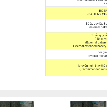
& 
BỘ S
(BATTERY CH
Bộ ắc quy lắp t
(Internal batt
Tủ ắc quy lắ
Tủ ắc quy
(External battery
External extended battery
Thời gia
(Typical recha
khuyến nghị thay thế
(Recommended repl