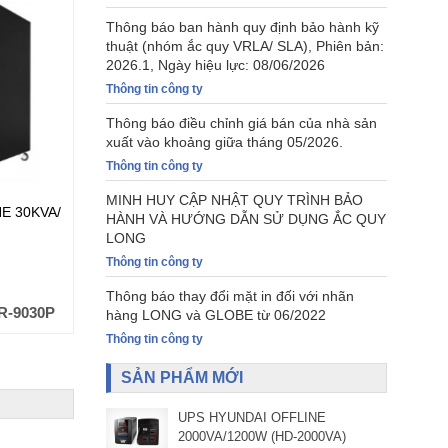
Thông báo ban hành quy định bảo hành kỹ
thuật (nhóm ắc quy VRLA/ SLA), Phiên bản:
2026.1, Ngày hiệu lực: 08/06/2026
Thông tin công ty
Thông báo điều chỉnh giá bán của nhà sản
xuất vào khoảng giữa tháng 05/2026.
Thông tin công ty
MINH HUY CẬP NHẬT QUY TRÌNH BẢO
E 30KVA/
BỘ LƯU ĐIỆN (UPS) ARES ONLINE 6KVA/
BỘ LƯU 
HÀNH VÀ HƯỚNG DẪN SỬ DỤNG ẮC QUY
6KW, Tower, 3P-1P, (AR31906G4)
10KW, To
LONG
Thông tin công ty
Đơn giá (VND):
Liên hệ
Đơn giá
Thông báo thay đổi mặt in đối với nhãn
R-9030P
Mã hàng:
AR-31906G4
hàng LONG và GLOBE từ 06/2022
Thông tin công ty
SẢN PHẨM MỚI
UPS HYUNDAI OFFLINE
2000VA/1200W (HD-2000VA)