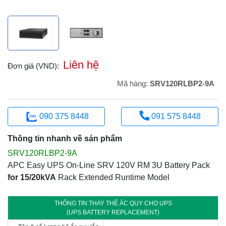
Liên hệ
Đơn giá (VND):
Mã hàng:
SRV120RLBP2-9A
090 375 8448
091 575 8448
Thông tin nhanh về sản phẩm
SRV120RLBP2-9A
APC Easy UPS On-Line SRV 120V RM 3U Battery Pack
for 15/20kVA
Rack Extended Runtime Model
THÔNG TIN THAY THẾ ẮC QUY CHO UPS
(UPS BATTERY REPLACEMENT)