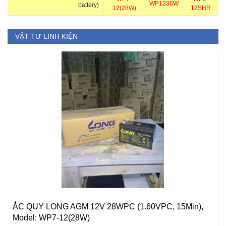
WP1236W
battery)
12(28W)
12SHR
VẬT TƯ LINH KIỆN
ẮC QUY LONG AGM 12V 28WPC (1.60VPC, 15Min),
Model: WP7-12(28W)