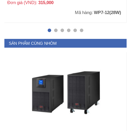
Đơn giá (VND):
315,000
+ VAT
Mã hàng:
WP7-12(28W)
SẢN PHẨM CÙNG NHÓM