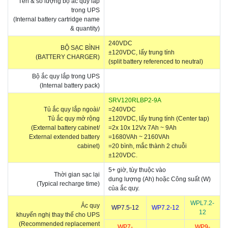
Tên & số lượng bộ ắc quy lắp
trong UPS
(Internal battery cartridge name
& quantity)
240VDC
BỘ SẠC BÌNH
±120VDC, l
ấy trung tính
(BATTERY CHARGER)
(split battery referenced to neutral)
Bộ ắc quy lắp trong UPS
(Internal battery pack)
SRV120RLBP2-9A
Tủ ắc quy lắp ngoài/
=240VDC
Tủ ắc quy mở rộng
±120VDC, l
ấy trung tính (Center tap)
(External battery cabinet/
=2x 10x 12Vx 7Ah ~ 9Ah
External extended battery
=1680VAh ~ 2160VAh
cabinet)
=20 bình, mắc thành 2 chuỗi
±
120VDC.
5+ giờ, tùy thuộc vào
Thời gian sạc lại
dung lượng (Ah) hoặc Công suất (W)
(Typical recharge time)
của ắc quy.
WPL7.2-
Ắc quy
WP7.5-12
WP7.2-12
12
khuyến nghị thay thế cho UPS
(Recommended replacement
WP7-
WP9-